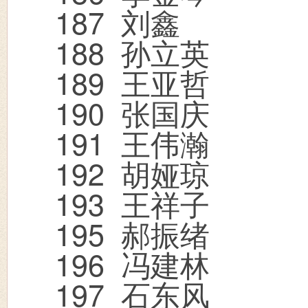
187
刘鑫
188
孙立英
189
王亚哲
190
张国庆
191
王伟瀚
192
胡娅琼
193
王祥子
195
郝振绪
196
冯建林
197
石东风