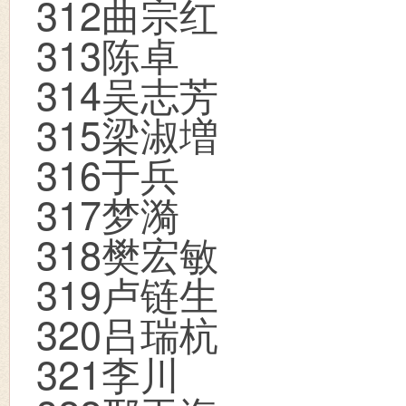
312
曲宗红
313
陈卓
314
吴志芳
315
梁淑増
316
于兵
317
梦漪
318
樊宏敏
319
卢链生
320
吕瑞杭
321
李川