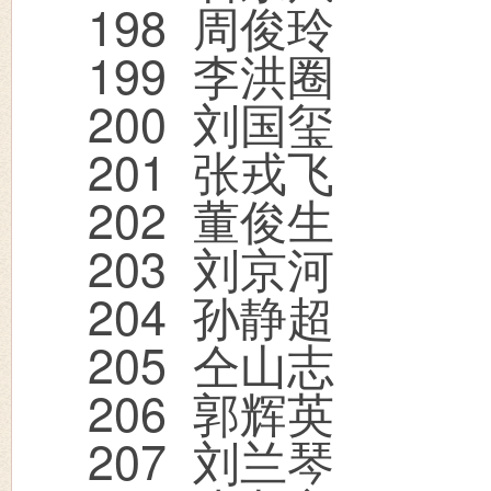
198
周俊玲
199
李洪圈
200
刘国玺
201
张戎飞
202
董俊生
203
刘京河
204
孙静超
205
仝山志
206
郭辉英
207
刘兰琴