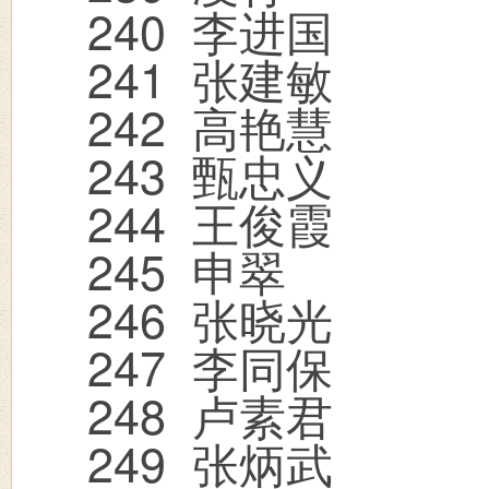
240
李进国
241
张建敏
242
高艳慧
243
甄忠义
244
王俊霞
245
申翠
246
张晓光
247
李同保
248
卢素君
249
张炳武