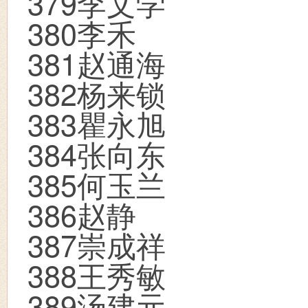
379
李文学
380
李禾
381
赵通海
382
杨来锁
383
瞿永旭
384
张向东
385
何玉兰
386
赵静
387
崇成祥
388
王秀敏
389
汤建元