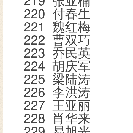
220
付春生
221
魏红梅
222
曹双巧
223
乔民英
224
胡庆军
225
梁陆涛
226
李洪涛
227
王亚丽
228
肖华来
229
易旭光