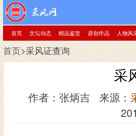
首页
文坛动态
精品鉴赏
原创作品
人物风
首页
>采风证查询
采
作者：张炳吉
来源：
20