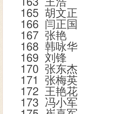
163
王浩
165
胡文正
166
闫正国
167
张艳
168
韩咏华
169
刘锋
170
张东杰
171
张梅英
172
王艳花
173
冯小军
175
崔喜军