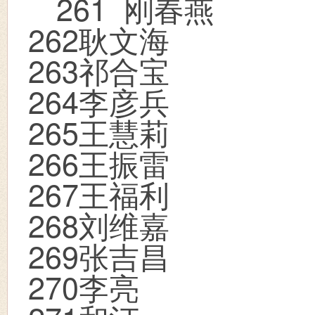
261
刚春燕
262
耿文海
263
祁合宝
264
李彦兵
265
王慧莉
266
王振雷
267
王福利
268
刘维嘉
269
张吉昌
270
李亮