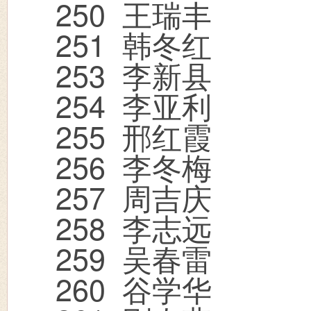
250
王瑞丰
251
韩冬红
253
李新县
254
李亚利
255
邢红霞
256
李冬梅
257
周吉庆
258
李志远
259
吴春雷
260
谷学华