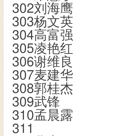
302
刘海鹰
303
杨文英
304
高富强
305
凌艳红
306
谢维良
307
麦建华
308
郭桂杰
309
武锋
310
孟晨露
311