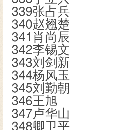
339
张占兵
340
赵翘楚
341
肖尚辰
342
李锡文
343
刘剑新
344
杨风玉
345
刘勤朝
346
王旭
347
卢华山
348
卿卫平