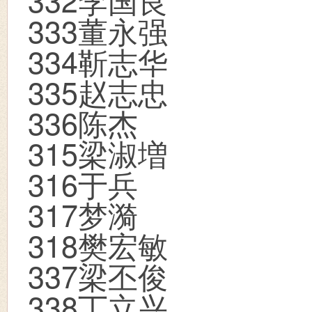
333
董永强
334
靳志华
335
赵志忠
336
陈杰
315
梁淑増
316
于兵
317
梦漪
318
樊宏敏
337
梁丕俊
338
丁立兴