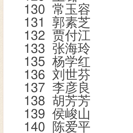
130
常玉容
131
郭素芝
132
贾付江
133
张海玲
135
杨学红
136
刘世芬
137
李彦良
138
胡芳芳
139
侯峻山
140
陈爱平