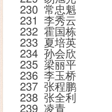
230
常忠魁
231
李秀云
232
霍国栋
233
夏培英
234
孙会欣
235
梁丽平
236
李玉桥
237
张程鹏
238
张全利
239
凌青