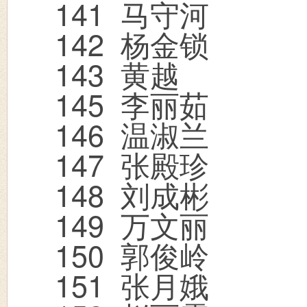
141
马守河
142
杨金锁
143
黄越
145
李丽茹
146
温淑兰
147
张殿珍
148
刘成彬
149
万文丽
150
郭俊岭
151
张月娥