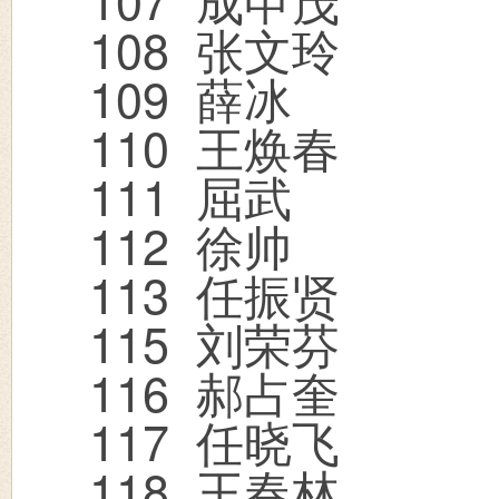
108
张文玲
109
薛冰
110
王焕春
111
屈武
112
徐帅
113
任振贤
115
刘荣芬
116
郝占奎
117
任晓飞
118
王春林