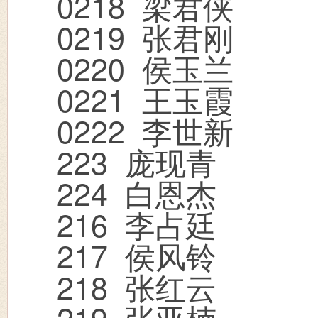
0218
梁君侠
0219
张君刚
0220
侯玉兰
0221
王玉霞
0222
李世新
223
庞现青
224
白恩杰
216
李占廷
217
侯风铃
218
张红云
219
张亚楠