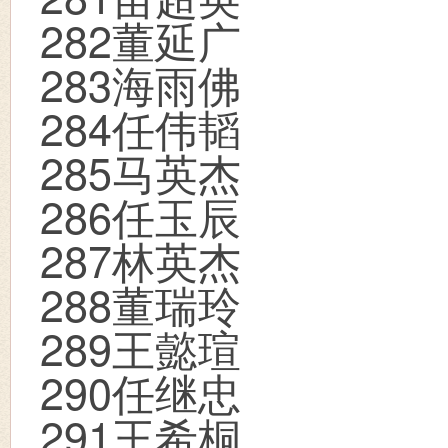
282
董延广
283
海雨佛
284
任伟韬
285
马英杰
286
任玉辰
287
林英杰
288
董瑞玲
289
王懿瑄
290
任继忠
291
王希桐