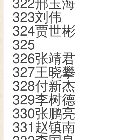
322
邢玉海
323
刘伟
324
贾世彬
325
326
张靖君
327
王晓攀
328
付新杰
329
李树德
330
张鹏亮
331
赵镇南
332
李国良