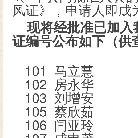
风证》，申请人即成
现将经批准
已
加入
证编号公布如下（供
101
马立慧
102
房永华
103
刘增安
105
蔡欣茹
106
闫亚玲
107
成申茂