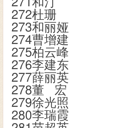
271
和汀
272
杜珊
273
和丽娅
274
曹增建
275
柏云峰
276
李建东
277
薛丽英
278
董
宏
279
徐光照
280
李瑞霞
281
苗超英