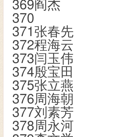
369
阎杰
370
371
张春先
372
程海云
373
闫玉伟
374
殷宝田
375
张立燕
376
周海朝
377
刘素芳
378
周永河