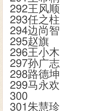
292
王风顺
293
任之柱
294
边尚智
295
赵旗
296
王小木
297
孙广志
298
路德坤
299
马永欢
300
301
朱慧珍