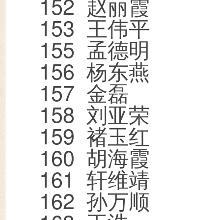
152
赵丽霞
153
王伟平
155
孟德明
156
杨东燕
157
金磊
158
刘亚荣
159
褚玉红
160
胡海霞
161
轩维靖
162
孙万顺