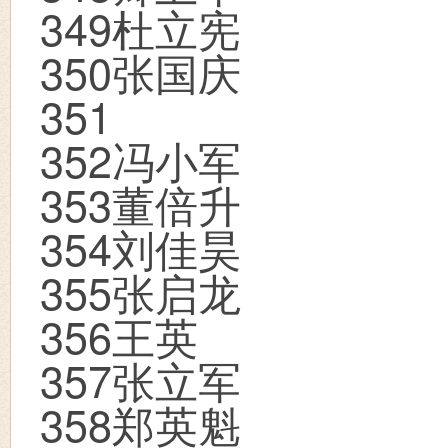
349
杜立宪
350
张国庆
351
352
冯小军
353
董倍升
354
刘佳昊
355
张启龙
356
王英
357
张立军
358
郑英魁