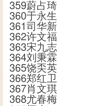
359
蔚占琦
360
于永生
361
司华新
362
许文福
363
宋九志
364
刘秉霖
365
饶奀英
366
郑红卫
367
肖文琪
368
尤春梅