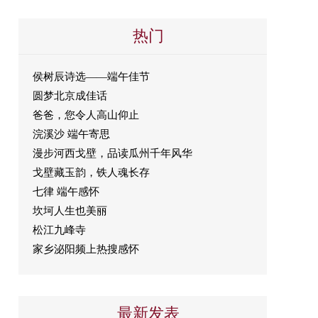
热门
侯树辰诗选——端午佳节
圆梦北京成佳话
爸爸，您令人高山仰止
浣溪沙 端午寄思
漫步河西戈壁，品读瓜州千年风华
戈壁藏玉韵，铁人魂长存
七律 端午感怀
坎坷人生也美丽
松江九峰寺
家乡泌阳频上热搜感怀
最新发表