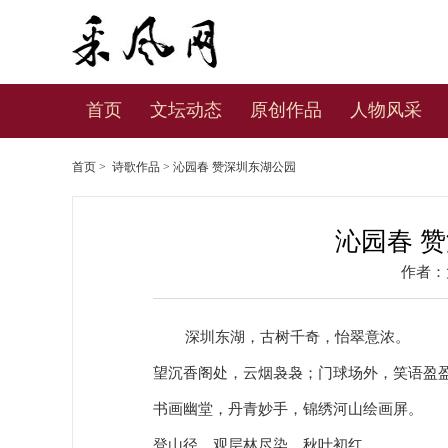
首页
文坛动态
原创作品
人物风采
首页
>
诗歌作品
> 沁园春 赞深圳东湖公园
沁园春 
作者：
深圳东湖，古树千奇，怡翠意浓。
望沉香阁处，云烟袅袅；门球场外，笑语盈
书画幽堂，丹青妙手，锦绣河山绘画屏。
登山径，观层林尽染，秋叶初红。