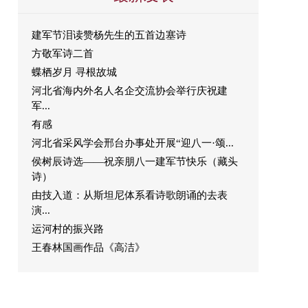
建军节泪读赞杨先生的五首边塞诗
方敬军诗二首
蝶栖岁月 寻根故城
河北省海内外名人名企交流协会举行庆祝建
军...
有感
河北省采风学会邢台办事处开展“迎八一·颂...
侯树辰诗选——祝亲朋八一建军节快乐（藏头
诗）
由技入道：从斯坦尼体系看诗歌朗诵的去表
演...
运河村的振兴路
王春林国画作品《高洁》