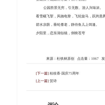
公园胜景无穷，引无数、游人兴味浓。
看雪橇飞掣，风驰电挚，飞轮旋马，跃跨悬
碧水凉荫，垂纶耆老，静待鱼儿上饵逢。
夕阳里，恋东湖似镜，倒映苍穹
来源：杜铁林原创
点击量：1067
发表
[下一篇]
桂枝香·国庆75周年
[上一篇]
贺诗