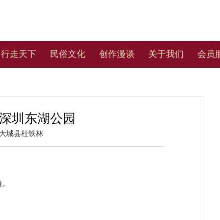
行走天下
民俗文化
创作漫谈
关于我们
会员
赞深圳东湖公园
大城县杜铁林
盈。