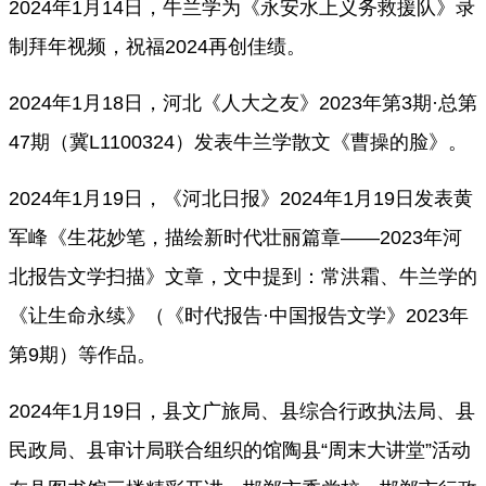
2024年1月14日，牛兰学为《永安水上义务救援队》录
制拜年视频，祝福2024再创佳绩。
2024年1月18日，河北《人大之友》2023年第3期·总第
47期（冀L1100324）发表牛兰学散文《曹操的脸》。
2024年1月19日，
《河北日报》
2024年1月19日
发表黄
军峰《
生花妙笔，描绘新时代壮丽篇章
——2023年河
北报告文学扫描
》文章，文中提到：
常洪霜、牛兰学的
《让生命永续》（《时代报告
·中国报告文学》2023年
第9期）等作品
。
2024年1月19日，
县文广旅局、县综合行政执法局、县
民政局、县审计局联合组织的馆陶县
“周末大讲堂”活动