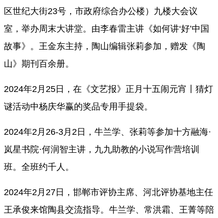
区世纪大街23号，市政府综合办公楼）九楼大会议
室，举办周末大讲堂。由李春雷主讲《如何讲‘好’中国
故事》。王金东主持，陶山编辑张莉参加，赠发《陶
山》期刊百余册。
2024年2月25日，在《文艺报》正月十五闹元宵丨猜灯
谜活动中杨庆华赢的奖品专用手提袋。
2024年2月26-3月2日，牛兰学、张莉等参加十方融海·
岚星书院·何润智主讲，九九助教的小说写作营培训
班。全班约千人。
2024年2月27日，邯郸市评协主席、河北评协基地主任
王承俊来馆陶县交流指导。牛兰学、常洪霜、王菁等陪