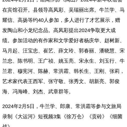
在宾馆召开。县领导高凤彩、吴瑞丽出席。牛兰学、马
耀信、高扬等约40人参加，多人进行了才艺展示，赠
发陶山和小龙纪念品。高凤彩提出2024争取更大成
绩。参加活动的有作家和文学爱好者杨庆华、赵树新、
马月起、汪宝忠、崔艺、薛文玲、郭春丽、潘晓慧、宋
兰忠、陈书明、王广祯、姚玉亮、宋永生、刘玉行、牛
兰君、穆宪河、陈赫、常洪霜、韩长生、王刚、张莉，
艺术家代表王西军、张守敬、张秀文、胡新亮、郭俊
海、冯海峰、刘杰、武章群等。
2024年2月5日，牛兰学、郎康、常洪霜等参与文旅局
录制《大运河》短视频3集《徐万仓》《贡砖》《细菌
战》。