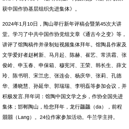
获中国作协基层组织先进集体》。
2024年1月10日，陶山举行新年评稿会暨第45次大讲
堂。学习了中共中国作协党组文章《通古今之变》等，
讲评了馆陶稿件并录制短视频集体拜年。馆陶县作家及
文学爱好者赵树新、马月起、陈赫、崔艺、常洪霜、张
俊岭、申玉春、申保箱、穆宪河、王荣、韩长生、薛文
玲、陈书明、宋兰忠、张连会、杨庆华、张莉、孔德
华、潘晓慧、孙延华、郭瑞瑞、李明磊等参加会议，并
积极发言.拜年词：馆陶中国文学之乡，作协全国先进
集体；邯郸陶山，给您拜年，龙行龘龘（da），前程
朤朤（Lang）。24位作家参加活动。牛兰学主持。