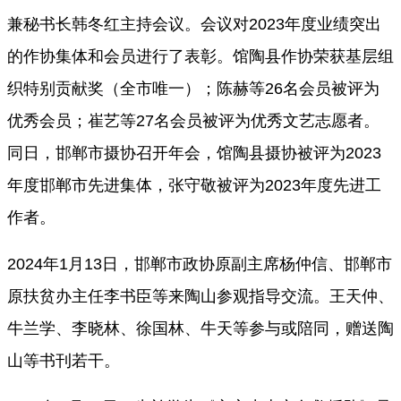
兼秘书长韩冬红主持会议。会议对2023年度业绩突出
的作协集体和会员进行了表彰。馆陶县作协荣获基层组
织特别贡献奖
（全市唯一）；陈赫
等
26名会员被评为
优秀会员；
崔艺
等
27名会员被评为优秀文艺志愿者。
同日，邯郸市摄协召开年会，馆陶县摄协被评为2023
年度邯郸市先进集体，张守敬被评为2023年度先进工
作者。
2024年1月13日，邯郸市政协原副主席杨仲信、邯郸市
原扶贫办主任李书臣等来陶山参观指导交流。王天仲、
牛兰学、李晓林、徐国林、牛天等参与或陪同，赠送陶
山等书刊若干。