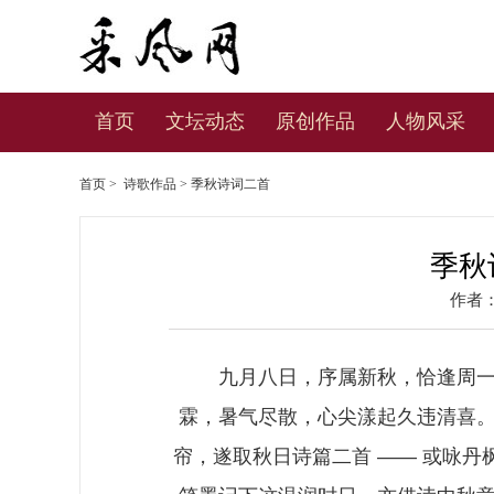
首页
文坛动态
原创作品
人物风采
首页
>
诗歌作品
> 季秋诗词二首
季秋
作者
九月八日，序属新秋，恰逢周一
霖，暑气尽散，心尖漾起久违清喜
帘，遂取秋日诗篇二首 —— 或咏