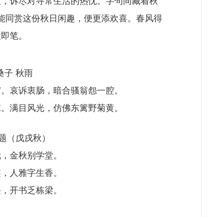
意，诉尽对寻常生活的热忱。字句间藏着秋
能同赏这份秋日闲趣，便更添欢喜。春风得
意即笔。
桑子 秋雨
窗。哀诉衷肠，暗合骚翁怨一腔。
凉。满目风光，仿佛东篱野菊黄。
无题（戊戌秋）
我，金秋别学堂。
笑，人雅字生香。
采，开书乏栋梁。