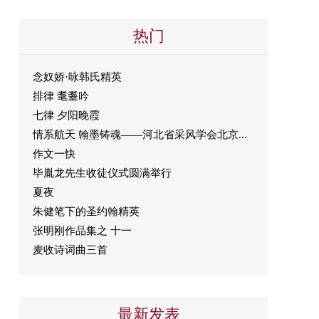
热门
念奴娇·咏韩氏精英
排律 耄耋吟
七律 夕阳晚霞
情系航天 翰墨铸魂——河北省采风学会北京...
作文一快
毕胤龙先生收徒仪式圆满举行
夏夜
朱健笔下的圣约翰精英
张明刚作品集之 十一
麦收诗词曲三首
最新发表