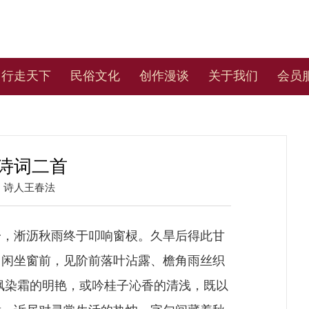
行走天下
民俗文化
创作漫谈
关于我们
会员
诗词二首
：
诗人王春法
，淅沥秋雨终于叩响窗棂。久旱后得此甘
。闲坐窗前，见阶前落叶沾露、檐角雨丝织
丹枫染霜的明艳，或吟桂子沁香的清浅，既以