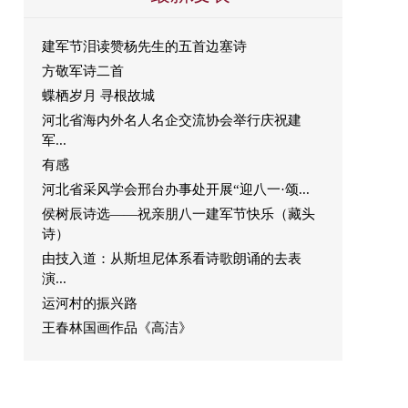
建军节泪读赞杨先生的五首边塞诗
方敬军诗二首
蝶栖岁月 寻根故城
河北省海内外名人名企交流协会举行庆祝建
军...
有感
河北省采风学会邢台办事处开展“迎八一·颂...
侯树辰诗选——祝亲朋八一建军节快乐（藏头
诗）
由技入道：从斯坦尼体系看诗歌朗诵的去表
演...
运河村的振兴路
王春林国画作品《高洁》