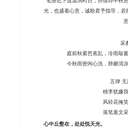
笔墨记下这温润时日，亦借诗中秋
光，也盛着心意，诚盼君予指导，若
采
庭前秋紧芭蕉乱，冷雨敲
今秋雨密闲心洗，肺腑清
五律 
桃李犹嫌
风轻花掩
落笔羞文
心中丘壑在，处处悦天光。