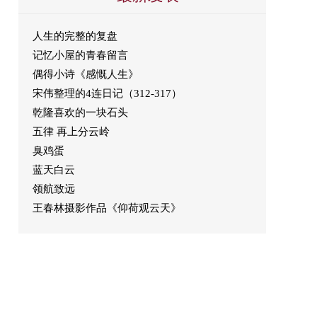
人生的完整的复盘
记忆小屋的青春留言
偶得小诗《感慨人生》
宋伟整理的4连日记（312-317）
乾隆喜欢的一块石头
五律 再上分云岭
臭鸡蛋
蓝天白云
领航致远
王春林摄影作品《仰荷观云天》