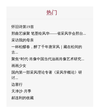
热门
怀旧诗第19首
邢曲艺缘聚 笔墨绘风华——省采风学会邢台...
采访我的母亲
一杯松醪春，醉了千年唐宋风｜藏在松间的
古...
聚焦“时代·肖像中国当代油画肖像艺术研究...
画画少女
国内第一部采风理论专著《采风学概论》研
讨...
边塞行
天净沙·月季
郝连利的收藏