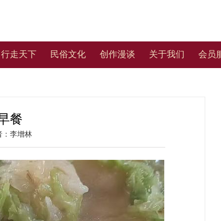
行走天下
民俗文化
创作漫谈
关于我们
会员
早餐
者：李增林