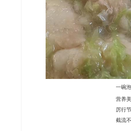
一碗
营养
厉行
截流