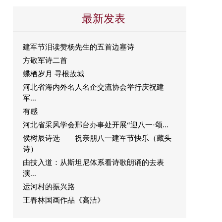
最新发表
建军节泪读赞杨先生的五首边塞诗
方敬军诗二首
蝶栖岁月 寻根故城
河北省海内外名人名企交流协会举行庆祝建
军...
有感
河北省采风学会邢台办事处开展“迎八一·颂...
侯树辰诗选——祝亲朋八一建军节快乐（藏头
诗）
由技入道：从斯坦尼体系看诗歌朗诵的去表
演...
运河村的振兴路
王春林国画作品《高洁》