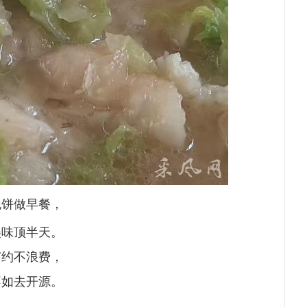
泡饼做早餐，
美味顶半天。
节约不浪费，
不如去开源。