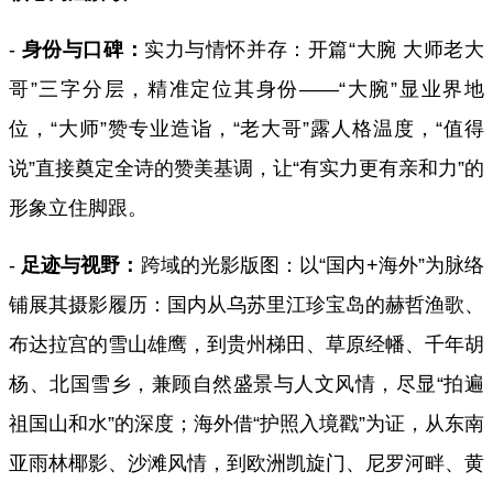
-
身份与口碑：
实力与情怀并存：开篇“大腕 大师老大
哥”三字分层，精准定位其身份——“大腕”显业界地
位，“大师”赞专业造诣，“老大哥”露人格温度，“值得
说”直接奠定全诗的赞美基调，让“有实力更有亲和力”的
形象立住脚跟。
-
足迹与视野：
跨域的光影版图：以“国内
+
海外”为脉络
铺展其摄影履历：国内从乌苏里江珍宝岛的赫哲渔歌、
布达拉宫的雪山雄鹰，到贵州梯田、草原经幡、千年胡
杨、北国雪乡，兼顾自然盛景与人文风情，尽显“拍遍
祖国山和水”的深度；海外借“护照入境戳”为证，从东南
亚雨林椰影、沙滩风情，到欧洲凯旋门、尼罗河畔、黄