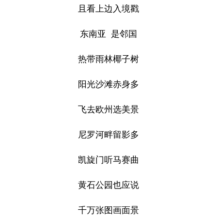
且看上边入境戳
东南亚 是邻国
热带雨林椰子树
阳光沙滩赤身多
飞去欧州选美景
尼罗河畔留影多
凯旋门听马赛曲
黄石公园也应说
千万张图画面景