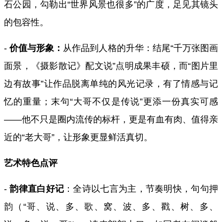
石公园，勾勒出“世界风景也很多”的广度，足见其镜头
的包容性。
-
价值与形象：
从作品到人格的升华：结尾“千万张图画
面景，《摄影散记》配文说”点明成果丰硕，而“图片里
边有故事”让作品脱离单纯的风光记录，有了情感与记
忆的重量；末句“大哥不仅是传说”更添一份真实可感
——他不只是圈内流传的标杆，更是有血有肉、值得亲
近的“老大哥”，让形象更显鲜活真切。
艺术特色点评
-
韵律直白好记
：全诗以七言为主，节奏明快，句句押
韵（“哥、说、多、歌、窝、波、多、戳、树、多、