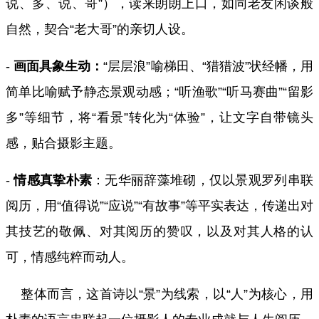
说、多、说、哥”），读来朗朗上口，如同老友闲谈般
自然，契合“老大哥”的亲切人设。
-
画面具象生动：
“层层浪”喻梯田、“猎猎波”状经幡，用
简单比喻赋予静态景观动感；“听渔歌”“听马赛曲”“留影
多”等细节，将“看景”转化为“体验”，让文字自带镜头
感，贴合摄影主题。
-
情感真挚朴素
：无华丽辞藻堆砌，仅以景观罗列串联
阅历，用“值得说”“应说”“有故事”等平实表达，传递出对
其技艺的敬佩、对其阅历的赞叹，以及对其人格的认
可，情感纯粹而动人。
整体而言，这首诗以“景”为线索，以“人”为核心，用