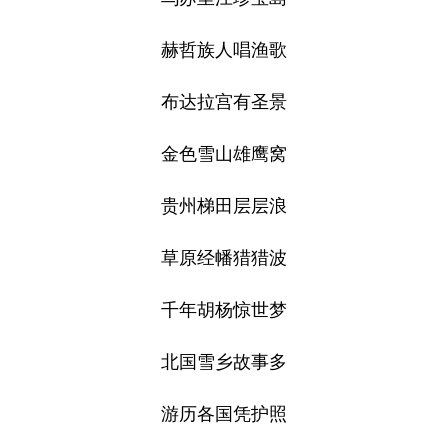
赫哲族人唱渔歌
布达拉宫有圣景
金色雪山雄鹰窝
贵州梯田层层浪
草原经幡猎猎波
千年胡杨惊世梦
北国雪乡故事多
游历各国凭护照