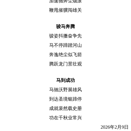
加速驰奔尘烟滚
鞭甩催骥闯雄关
骏马奔腾
骏姿抖擞奋争先
马不停蹄踏河山
奔逸绝尘似飞箭
腾跃龙门景壮观
马到成功
马驰沃野展雄风
到达圣境银蹄停
成就裴然载史册
功在千秋业常兴
2026年2月9日