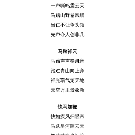
一声嘶鸣震云天
马踏山野卷风烟
当仁不让争头领
先声夺人创非凡
马踏祥云
马蹄声声奏凯音
踏过青山向上奔
祥光瑞气笼天地
云空万里景象新
快马加鞭
快如疾风扫眼帘
马跃星河踏云天