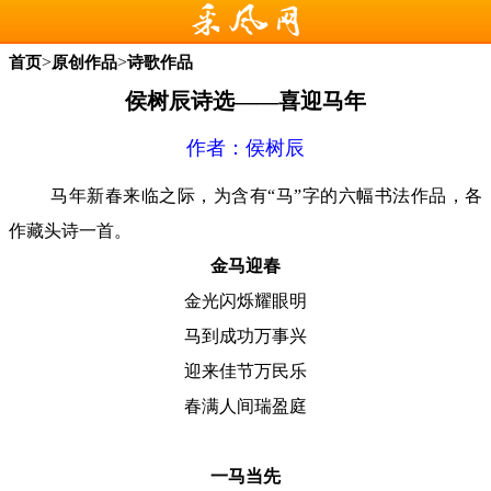
>
>
首页
原创作品
诗歌作品
侯树辰诗选——喜迎马年
作者：侯树辰
马年新春
来临之际，为含有
“马”字的六幅书法
作品，各
作藏头诗
一首。
金马迎春
金光闪烁耀眼明
马到成功万事兴
迎来佳节万民乐
春满人间瑞盈庭
一马当先