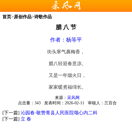
>
>
首页
原创作品
诗歌作品
腊 八 节
作者：
杨等平
街头寒气裹梅香，
腊八轻迎春意凉。
又是一年烟火日，
家家暖煮福绵长。
来源：
采风网
点击量：343
发表时间：2026-02-11
审核人：兰百合
[下一篇]
沁园春·敬赞青县人民医院颂心内二科
[下一篇]
立 春