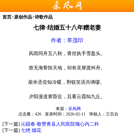
>
>
首页
原创作品
诗歌作品
七律·结婚五十八年赠老妻
作者：
莘茂印
风雨同舟五八秋，青丝执手雪盈头。
曾无海誓惊天地，却有灵犀渡舛舟。
柴米烝尝知冷暖，荆钗笑语共绸缪。
夕阳漫道黄昏近，且看云霞灿九丘。
来源：
采风网
点击量：426
发表时间：2026-02-11
审核人：兰百合
[下一篇]
沁园春·敬赞青县人民医院颂心内二科
[下一篇]
七绝 烟花