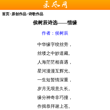
>
>
首页
原创作品
诗歌作品
侯树辰诗选——惜缘
作者：侯树辰
中华缘字绞丝旁，
丝缕之中妙道藏。
人海茫茫相喜遇，
星河漫漫互辉光。
一生短暂情深重，
岁月无垠意久长。
缘分神奇非巧撞，
作揖恭拜谢上苍。