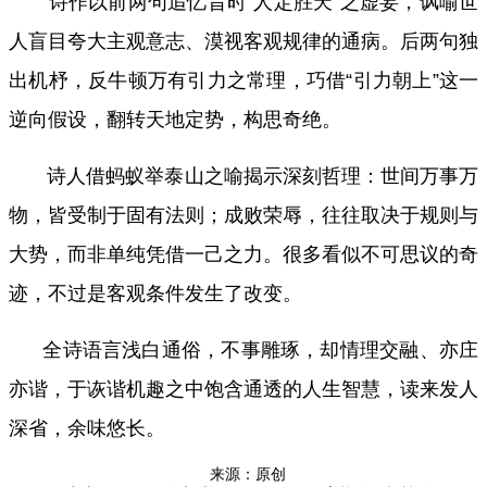
诗作以前两句追忆昔时“人定胜天”之虚妄，讽喻世
人盲目夸大主观意志、漠视客观规律的通病。后两句独
出机杼，反牛顿万有引力之常理，巧借“引力朝上”这一
逆向假设，翻转天地定势，构思奇绝。
诗人借蚂蚁举泰山之喻揭示深刻哲理：世间万事万
物，皆受制于固有法则；成败荣辱，往往取决于规则与
大势，而非单纯凭借一己之力。很多看似不可思议的奇
迹，不过是客观条件发生了改变。
全诗语言浅白通俗，不事雕琢，却情理交融、亦庄
亦谐，于诙谐机趣之中饱含通透的人生智慧，读来发人
深省，余味悠长。
来源：原创