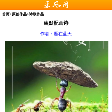
>
>
首页
原创作品
诗歌作品
幽默配画诗
作者：
雁在蓝天