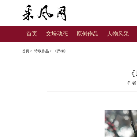
首页
文坛动态
原创作品
人物风采
首页
>
诗歌作品
> 《叹梅》
《
作者