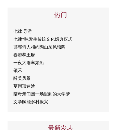
热门
七律 导游
七律*咏爱生传统文化婚典仪式
邯郸诗人相约陶山采风馆陶
春游恭王府
一夜大雨车如船
颂禾
醉美风景
草帽顶迷途
陪母亲们圆一场迟到的大学梦
文学赋能乡村振兴
最新发表