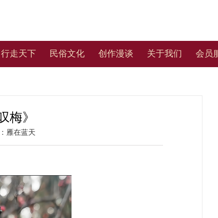
行走天下
民俗文化
创作漫谈
关于我们
会员
叹梅》
：
雁在蓝天