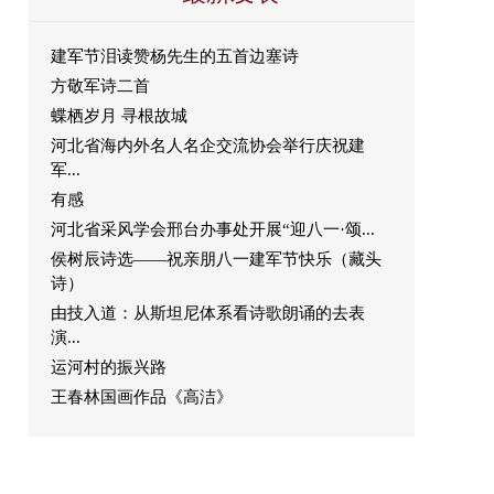
建军节泪读赞杨先生的五首边塞诗
方敬军诗二首
蝶栖岁月 寻根故城
河北省海内外名人名企交流协会举行庆祝建
军...
有感
河北省采风学会邢台办事处开展“迎八一·颂...
侯树辰诗选——祝亲朋八一建军节快乐（藏头
诗）
由技入道：从斯坦尼体系看诗歌朗诵的去表
演...
运河村的振兴路
王春林国画作品《高洁》