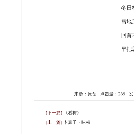
冬日
雪地
回首
早把
来源：原创
点击量：289
发表
[下一篇]
《看梅》
[上一篇]
卜算子・咏枳