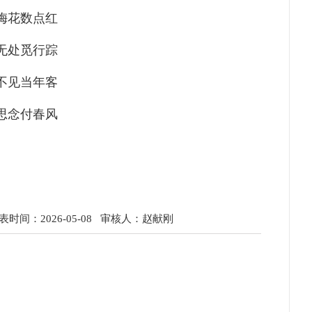
梅花数点红
无处觅行踪
不见当年客
思念付春风
时间：2026-05-08
审核人：赵献刚