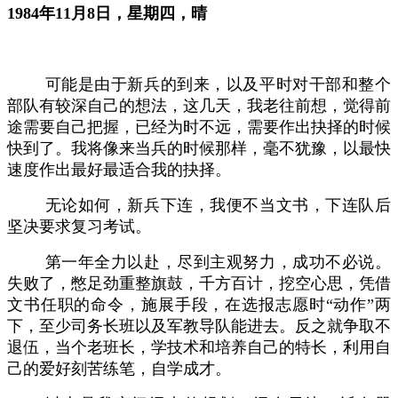
1
984年11
月
8日，星期四，晴
可能是由于新兵的到来，以及平时对干部和整个
部队有较深自己的想法，这几天，我老往前想，觉得前
途需要自己把握，已经为时不远，需要作出抉择的时候
快到了。我将像来当兵的时候那样，毫不犹豫，以最快
速度作出最好最适合我的抉择。
无论如何，新兵下连，我便不当文书，下连队后
坚决要求复习考试。
第一年全力以赴，尽到主观努力，成功不必说。
失败了，憋足劲重整旗鼓，千方百计，挖空心思，凭借
文书任职的命令，施展手段，在选报志愿时
“动作”两
下，至少司务长班以及军教导队能进去。反之就争取不
退伍，当个老班长，学技术和培养自己的特长，利用自
己的爱好刻苦练笔，自学成才。