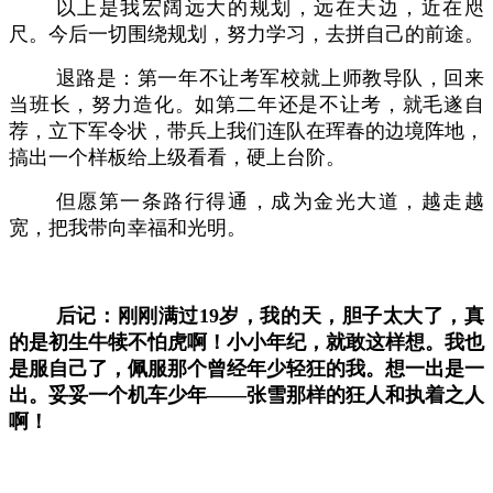
以上是我宏阔远大的规划，远在天边，近在咫
尺。今后一切围绕规划，努力学习，去拼自己的前途。
退路是：第一年不让考军校就上师教导队，回来
当班长，努力造化。如第二年还是不让考，就毛遂自
荐，立下军令状，带兵上我们连队在珲春的边境阵地，
搞出一个样板给上级看看，硬上台阶。
但愿第一条路行得通，成为金光大道，越走越
宽，把我带向幸福和光明。
后记：刚刚满过
19岁，我的天，胆子太大了，真
的是初生牛犊不怕虎啊！小小年纪，就敢这样想。我也
是服自己了，佩服那个曾经年少轻狂的我。想一出是一
出。妥妥一个机车少年——张雪那样的狂人和执着之人
啊！