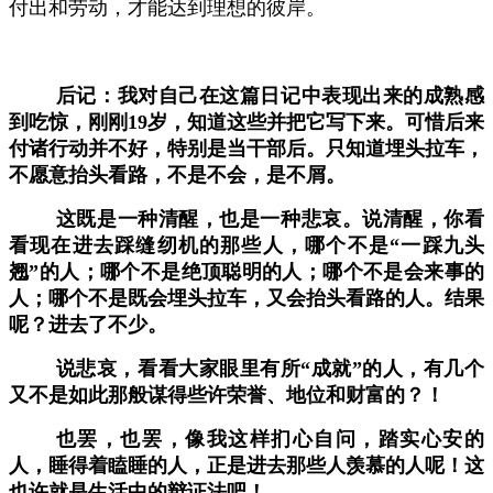
付出和劳动，才能达到理想的彼岸。
后记：我对自己在这篇日记中表现出来的成熟感
到吃惊，刚刚
19岁，知道这些并把它写下来。可惜后来
付诸行动并不好，特别是当干部后。只知道埋头拉车，
不愿意抬头看路，不是不会，是不屑。
这既是一种清醒，也是一种悲哀。说清醒，你看
看现在进去踩缝纫机的那些人，哪个不是
“一踩九头
翘”的人；哪个不是绝顶聪明的人；哪个不是会来事的
人；哪个不是既会埋头拉车，又会抬头看路的人。结果
呢？进去了不少。
说悲哀，看看大家眼里有所
“成就”的人，有几个
又不是如此那般谋得些许荣誉、地位和财富的？！
也罢，也罢，像我这样扪心自问，踏实心安的
人，睡得着瞌睡的人，正是进去那些人羡慕的人呢！这
也许就是生活中的辩证法吧！