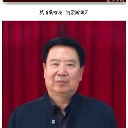
莫道桑榆晚 为霞尚满天