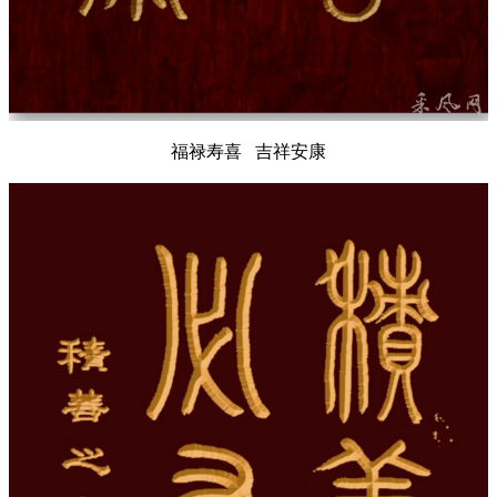
福禄寿喜 吉祥安康