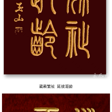
葳蕤繁祉 延彼遐龄