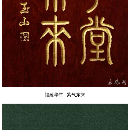
福蕴华堂 紫气东来