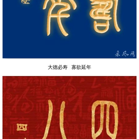
大德必寿 寡欲延年