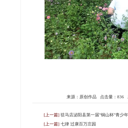
来源：原创作品
点击量：836
发
[上一篇]
驻马店泌阳县第一届"铜山杯"青少
[上一篇]
七律 过康百万庄园