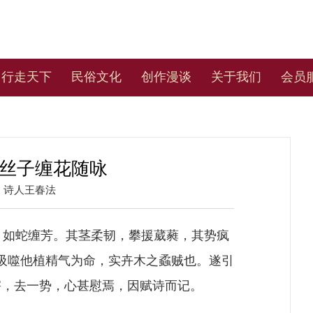
行走天下
民俗文化
创作漫谈
关于我们
会员
菟丝子缠花随咏
：
诗人王春法
如蛇缠芳。其茎柔韧，攀援葳蕤，其势疯
吸噬他植精气为命，实卉木之蟊贼也。遂引
害，去一势，心甚慰焉，因赋诗而记。