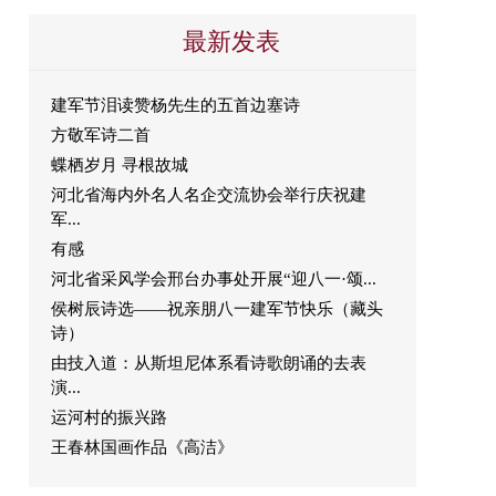
最新发表
建军节泪读赞杨先生的五首边塞诗
方敬军诗二首
蝶栖岁月 寻根故城
河北省海内外名人名企交流协会举行庆祝建
军...
有感
河北省采风学会邢台办事处开展“迎八一·颂...
侯树辰诗选——祝亲朋八一建军节快乐（藏头
诗）
由技入道：从斯坦尼体系看诗歌朗诵的去表
演...
运河村的振兴路
王春林国画作品《高洁》