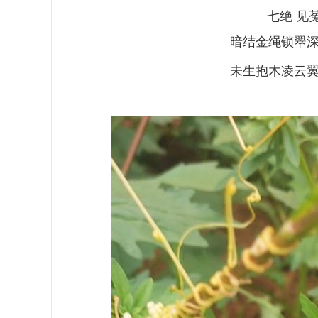
七绝 见
暗结金绳锁翠
未生抱木凌云