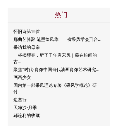
热门
怀旧诗第19首
邢曲艺缘聚 笔墨绘风华——省采风学会邢台...
采访我的母亲
一杯松醪春，醉了千年唐宋风｜藏在松间的
古...
聚焦“时代·肖像中国当代油画肖像艺术研究...
画画少女
国内第一部采风理论专著《采风学概论》研
讨...
边塞行
天净沙·月季
郝连利的收藏