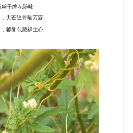
菟丝子缠花随咏
深，尖芒透骨啮芳霖。
翼，饕餮包藏祸主心。