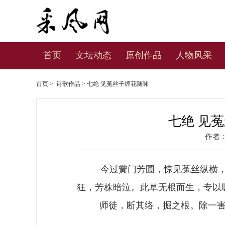
首页
文坛动态
原创作品
人物风采
首页
>
诗歌作品
> 七绝 见菟丝子缠花随咏
七绝 见
作者
今过黉门芳圃，惊见菟丝纵横，
狂，芳株暗泣。此草无根而生，专以
师徒，断其络，掘之根。除一