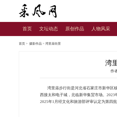
首页
文坛动态
原创作品
人物风采
首页
>
摄影作品
> 湾里庙街景
湾
作
湾里庙步行街是河北省石家庄市新华区核
西接太和电子城，北临新华集贸市场。2023
2025年1月经文化和旅游部评审认定为第四