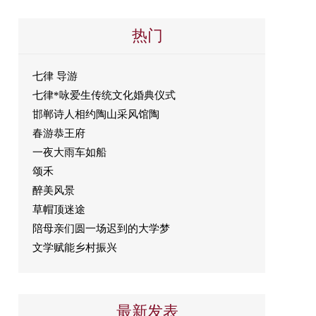
热门
七律 导游
七律*咏爱生传统文化婚典仪式
邯郸诗人相约陶山采风馆陶
春游恭王府
一夜大雨车如船
颂禾
醉美风景
草帽顶迷途
陪母亲们圆一场迟到的大学梦
文学赋能乡村振兴
最新发表