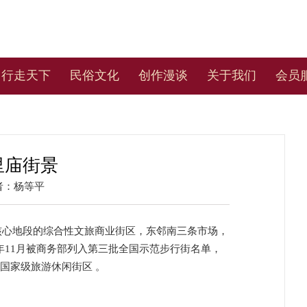
行走天下
民俗文化
创作漫谈
关于我们
会员
里庙街景
者：
杨等平
心地段的综合性文旅商业街区，东邻南三条市场，
年11月被商务部列入第三批全国示范步行街名单，
批国家级旅游休闲街区 。