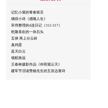
记忆小屋的青春留言
偶得小诗《感慨人生》
宋伟整理的4连日记（312-317）
乾隆喜欢的一块石头
五律 再上分云岭
臭鸡蛋
蓝天白云
领航致远
王春林摄影作品《仰荷观云天》
建军节泪读赞杨先生的五首边塞诗