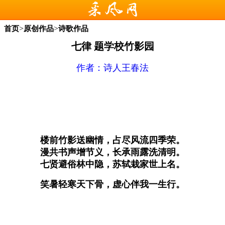
>
>
首页
原创作品
诗歌作品
七律 题学校竹影园
作者：
诗人王春法
楼前竹影送幽情，占尽风流四季荣。
漫共书声增节义，长承雨露洗清明。
七贤避俗林中隐，苏轼栽家世上名。
笑暑轻寒天下骨，虚心伴我一生行。