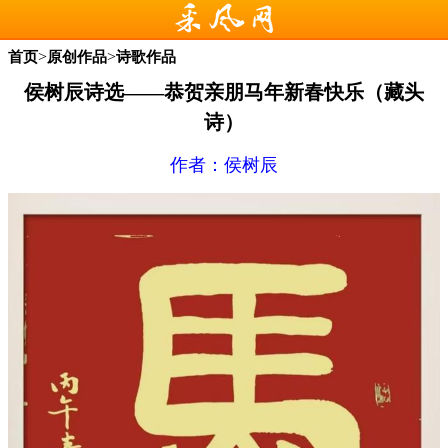
>
>
首页
原创作品
诗歌作品
侯树辰诗选——恭贺亲朋马年新春快乐（藏头
诗）
作者：侯树辰