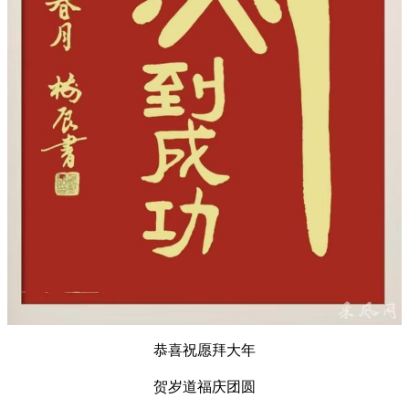
恭喜祝愿拜大年
贺岁道福庆团圆