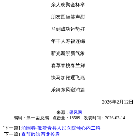
亲人欢聚金杯举
朋友围坐笑声甜
马到成功运势好
年丰人寿福连绵
新光新景新气象
春草春桃春兰鲜
快马加鞭逐飞燕
乐舞东风谱鸿篇
2026年2月12日
来源：
采风网
编辑：洪一 副总编
点击量：18589
发表时间：2026-02-14
[下一篇]
沁园春·敬赞青县人民医院颂心内二科
[下一篇]
春节吟咏百龙长卷