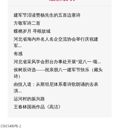
建军节泪读赞杨先生的五首边塞诗
方敬军诗二首
蝶栖岁月 寻根故城
河北省海内外名人名企交流协会举行庆祝建
军...
有感
河北省采风学会邢台办事处开展“迎八一·颂...
侯树辰诗选——祝亲朋八一建军节快乐（藏头
诗）
由技入道：从斯坦尼体系看诗歌朗诵的去表
演...
运河村的振兴路
王春林国画作品《高洁》
15015400号-2