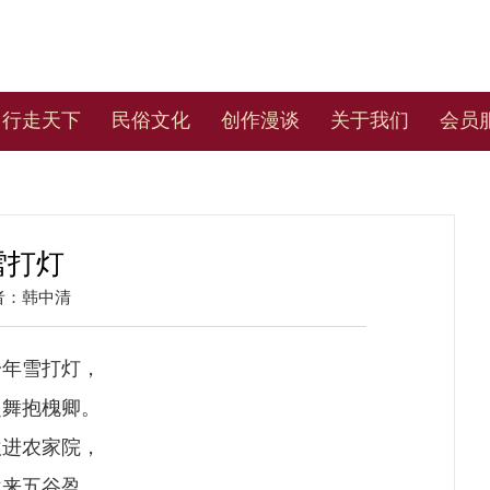
行走天下
民俗文化
创作漫谈
关于我们
会员
雪打灯
者：
韩中清
一年雪打灯，
起舞抱槐卿。
吹进农家院，
秋来五谷盈。