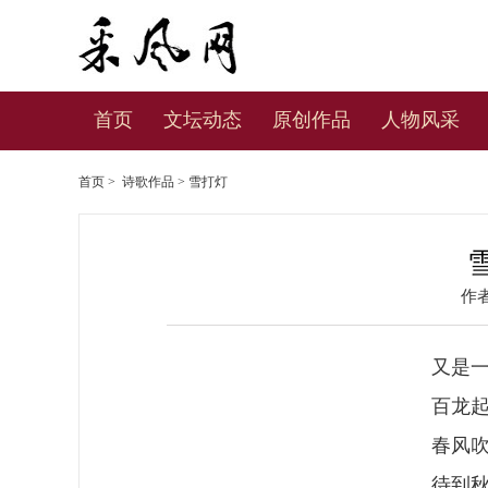
首页
文坛动态
原创作品
人物风采
首页
>
诗歌作品
> 雪打灯
作
又是
百龙
春风
待到