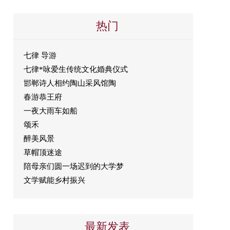
热门
七律 导游
七律*咏爱生传统文化婚典仪式
邯郸诗人相约陶山采风馆陶
春游恭王府
一夜大雨车如船
颂禾
醉美风景
草帽顶迷途
陪母亲们圆一场迟到的大学梦
文学赋能乡村振兴
最新发表