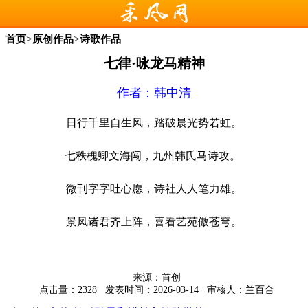
>
>
首页
原创作品
诗歌作品
七律·咏龙马精神
作者：
韩中清
日行千里自生风，踏破晨光势若虹。
七秩槐卿文海闯，九州韩氏马诗攻。
微刊字字吐心愿，诗社人人笔力雄。
景凤诸君齐上阵，喜看艺苑傲苍穹。
来源：首创
点击量：2328
发表时间：2026-03-14
审核人：兰百合