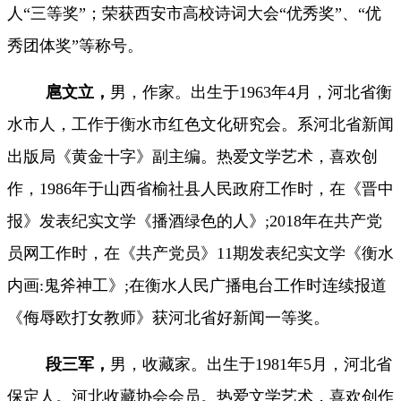
人“三等奖”；荣获西安市高校诗词大会“优秀奖”
、“优
秀团体奖”等称号。
扈文立，
男，作家。
出生于
1963年4月，河北省衡
水市
人，工作于衡水市红色文化研究会。系河北省新闻
出版局《黄金十字》副主编。热爱文学艺术，喜欢创
作，1986年于山西省榆社县人民政府工作时，
在《晋中
报》发表纪实文学《播酒绿色的人》
;2018年
在共产党
员网工作时，
在《共产党员》
11期发表纪实文学《衡水
内画:鬼斧神工》;在衡水人民广播电台工作时连续报道
《侮辱欧打女教师》获河北省好新闻一等奖。
段三军
，
男，收藏家。
出生于
1981年5月，河北省
保定
人。河北收藏协会会员。
热爱文学艺术，喜欢创作