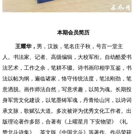
本期会员简历
王耀华，
男，汉族，笔名庄子秋，号言一堂主
人。书法家、
记者、高级编辑，大校军衔。自幼酷爱书
法艺术，工作之余，笔耕不辍。诗书画印相学互鉴，书
法以帖为纲，遍临诸家，恪守传统法度，笔法刚劲，笔
意洒脱。画作师法自然，写意求趣，以简为魂。长期投
身军营文化建设，以笔墨铸军魂，丹青绘山河，以诗词
承文脉，歌赋弘大道。多次被评为优秀文化工作者。出
版理论著作多部，合著有《上曜星月
下安物望》《礼
赞北斗诗集》、英文版《中国北斗》等著作。作品荣获