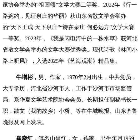
家协会举办的“祖国颂”文学大赛二等奖。2022年《行一
路婉约，见证泉庄的华丽》获山东省散文学会举办
的“天下王成·天下泉庄”“诗在泉庄·何必远方”文学大赛
一等奖。2023年，《我是闪电河中的一株水草》获河北
省散文学会举办的文学大赛优秀奖。现代诗歌《林间小
路上听风》，入选2025年《艺海观潮》精品集。
牛增彬
，
男、作家，1970年2月出生，中共党员，
大专学历，河北省沙河市人，工作于沙河市市场监管
局。系华夏文学艺术院协会会员、长期担任副秘书长一
职，散文（我的故乡）小桥、等在牛城晚报、山东齐鲁
晚报及网上发表。
崔晓红
，笔名山里红，女，作家。
出生年月
1959