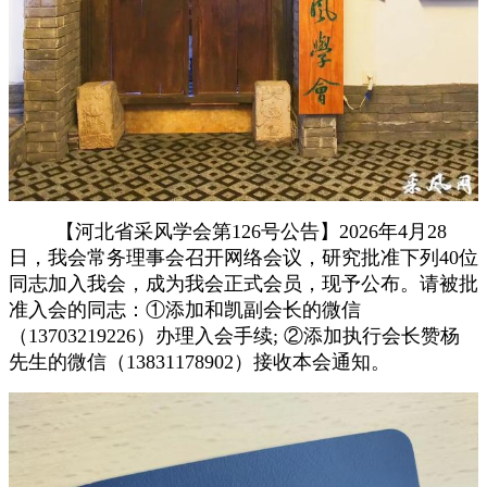
【河北省采风学会第
12
6
号公告】
202
6年4月28
日，我会常务理事会召开网络会议，研究批准下列40
位
同志加入我会，成为我会正式会员，现予公布。请被批
准入会的同志：
①添加和凯副会长的微信
（13703219226）办理入会手续; ②添加执行会长赞杨
先生的微信（13831178902）接收本会通知。