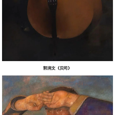
郭润文《贝司》