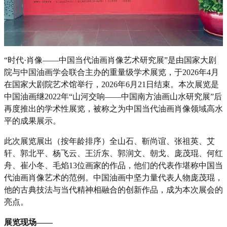
“时代·肖像——中国当代油画肖像艺术研究展”是由国家大剧
院与中国油画学会联合主办的重量级学术展览，于2026年4月
在国家大剧院艺术馆举行，2026年6月21日结束。本次展览是
中国油画继2022年“山河交响——中国南方油画山水研究展”后
再度推出的学术性展览，被称之为中国当代油画肖像领域高水
平的成果展示。
此次展览展出（按年龄排序）全山石、靳尚谊、张祖英、艾
轩、郭北平、杨飞云、王沂东、郭润文、朝戈、庞茂琨、何红
舟、崔小冬、毛焰13位画家的作品，他们的代表作堪称中国当
代油画肖像艺术的范例。中国油画中坚力量代表人物庞茂琨，
他的古典技法与当代精神相融合的创新作品，成为本次展会的
亮点。
展览现场——