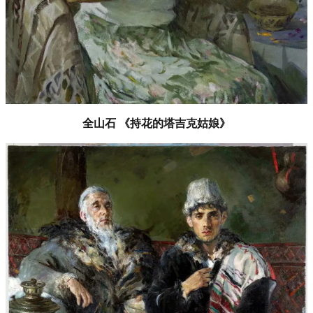
全山石 《持花的塔吉克姑娘》