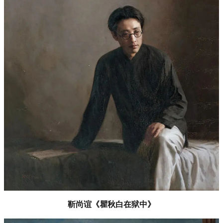
靳尚谊《瞿秋白在狱中》