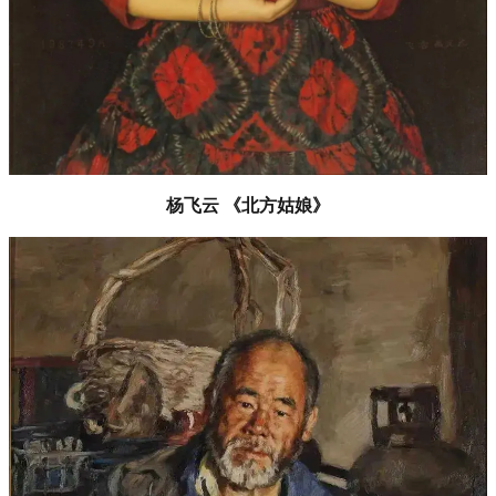
杨飞云 《北方姑娘》