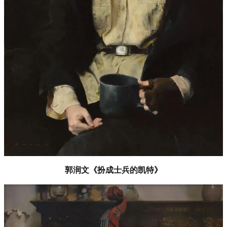
郭润文《扮成士兵的凯特》