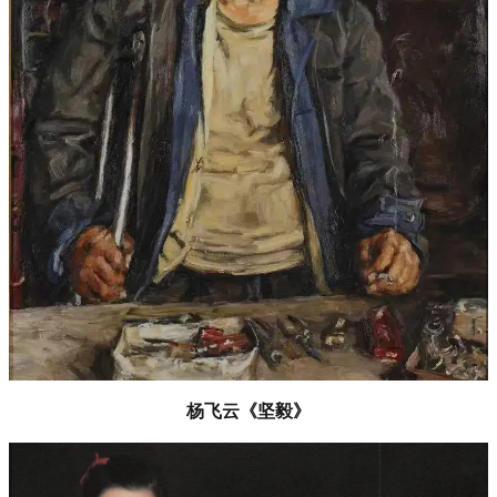
杨飞云《坚毅》