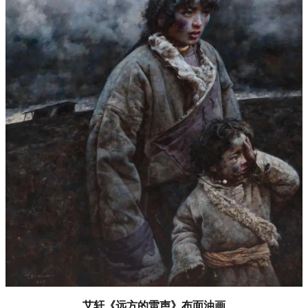
艾轩《远方的雷声》布面油画