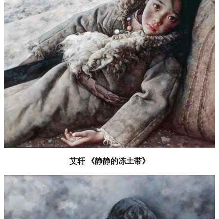
艾轩 《静静的冻土带》