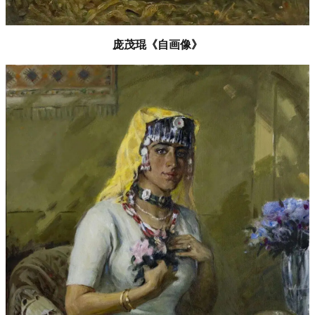
庞茂琨《自画像》