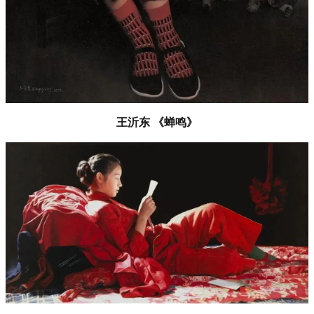
王沂东 《蝉鸣》