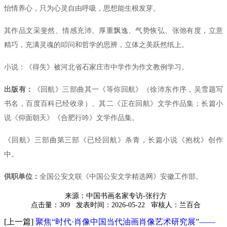
怡情养心，只为心灵自由呼吸，思想能生根发芽。
其作品文采斐然、情感充沛、厚重飘逸、气势恢弘、张弛有度，立意
精巧，充满灵魂的叩问和哲学的思辨，立体之美跃然纸上。
小说：《得失》被河北省石家庄市中学作为作文教例学习。
出版有：
《回航》三部曲其一《等你回航》（徐沛东作序，吴雪题写
书名，百度百科已经收录）、其二《正在回航》文学作品集；长篇小
说《仰面朝天》《合肥行吟》文学作品集。
《回航》三部曲第三部《已经回航》杀青，长篇小说《抱枕》创作
中。
供职单位：
全国公安文联《中国公安文学精选网》安徽工作部。
来源：中国书画名家专访-张行方
点击量：309
发表时间：2026-05-22
审核人：兰百合
[上一篇]
聚焦“时代·肖像中国当代油画肖像艺术研究展”——