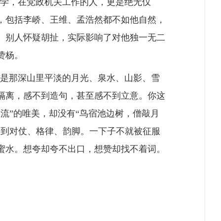
学，在党政机关工作的人，更是绝无仅
，包括李峤、王维、孟浩然都不如他自然，
。别人怀疑胡扯，实际影响了对他独一无二
赞杨。
是那深山里平淡的月光、泉水、山影、雪
隔离，感不到造句，甚至感不到立意。你这
流”的唯美，却没有“鸟宿池边树，僧敲月
不到对仗、格律、韵脚。一下子不就被征服
蜜水。想夸却夸不出口，想赞却找不着词。
。