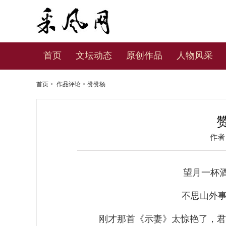
首页
文坛动态
原创作品
人物风采
首页
>
作品评论
> 赞赞杨
作者
望月一杯
不思山外
刚才那首《示妻》太惊艳了，君