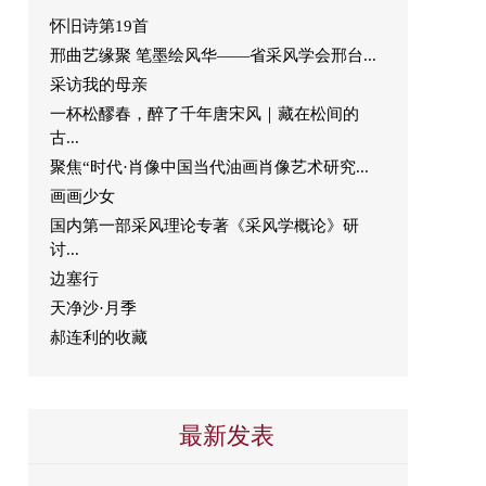
怀旧诗第19首
邢曲艺缘聚 笔墨绘风华——省采风学会邢台...
采访我的母亲
一杯松醪春，醉了千年唐宋风｜藏在松间的
古...
聚焦“时代·肖像中国当代油画肖像艺术研究...
画画少女
国内第一部采风理论专著《采风学概论》研
讨...
边塞行
天净沙·月季
郝连利的收藏
最新发表