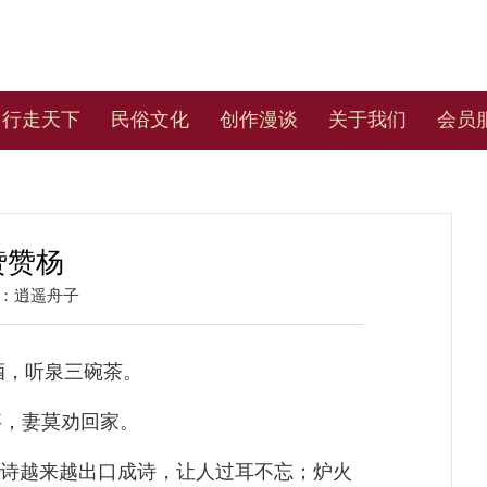
行走天下
民俗文化
创作漫谈
关于我们
会员
赞赞杨
：逍遥舟子
酒，听泉三碗茶。
事，妻莫劝回家。
诗越来越出口成诗，让人过耳不忘；炉火