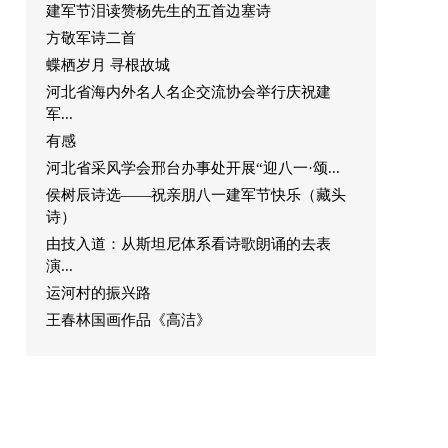
建军节泪读赞杨先生的五首边塞诗
方敬军诗二首
蝶栖岁月 寻根故城
河北省海内外名人名企交流协会举行庆祝建
军...
有感
河北省采风学会邢台办事处开展“迎八一·颂...
侯树辰诗选——祝亲朋八一建军节快乐（藏头
诗）
由技入道：从斯坦尼体系看诗歌朗诵的去表
演...
运河村的振兴路
王春林国画作品《高洁》