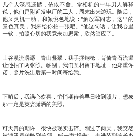
几个人深感遗憾，依依不舍。拿相机的中年男人解释
说，他们是附近发电厂的工人，周末出来游玩。随后，
他又灵机一动，和颜悦色地说：“解放军同志，这里的
景色真美，我来给你拍一张吧。”他这句话，让我心里
一软，拍照心切的我竟未加思索，欣然答应了。
山谷溪流潺潺，青山叠翠，我手握钢枪，背倚青石流瀑
让他拍了两张照。临别，我们互相留下地址，他郑重许
诺，照片洗出后第一时间寄给我。
下哨后，我满心欢喜，悄悄期待着早日收到照片，想象
那一定是英姿潇洒的美照。
可天真的期许，很快被现实击碎。刚过了两天，我突然
被通讯员传唤到连部。喊一声“报告”，走进苗副连长办