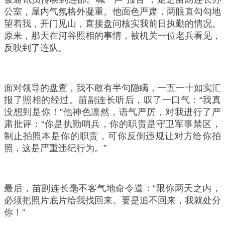
公室，屋内气氛格外凝重。他面色严肃，两眼直勾勾地
望着我，开门见山，直接盘问核实我前日执勤的情况。
原来，那天在河谷照相的事情，被机关一位老兵看见，
反映到了连队。
面对领导的盘查，我不敢有半句隐瞒，一五一十如实汇
报了照相的经过。苗副连长听后，叹了一口气：“我真
没想到是你！”他神色凛然，语气严厉，对我进行了严
肃批评：“你是执勤哨兵，你的职责是守卫军事禁区，
制止拍照本是你的职责，可你反倒违规让对方给你拍
照，这是严重违纪行为。”
最后，苗副连长毫不客气地命令道：“限你两天之内，
必须把照片底片给我找回来。要是追不回来，我就处分
你！”