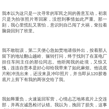
我本以为这只是一次寻常的军民之间的善意互动，初衷
只是为拍张照片寄回家，没想到事情如此严重。那一
刻，我心里慌乱又害怕，意识到自己闯了大祸，耷拉着
脑袋回到了班里。
我不敢耽误，第二天便心急如焚地请假外出，按着那人
留下的地址翻山越岭、辗转打问，终于找到了在某电厂
担任车间主任的那位同志。他听闻我的处境，又惊又
愧，连连自责本是好心却给我带来了如此麻烦。他说底
片刚冲洗出来，还没来及冲印照片，并当即从120胶卷
底片上剪下有我的两张交给了我。
我如释重负，火速返回军营，心情忐忑地将底片上交连
部，并再次诚恳检讨认错。我以为，挽回了损失，这事