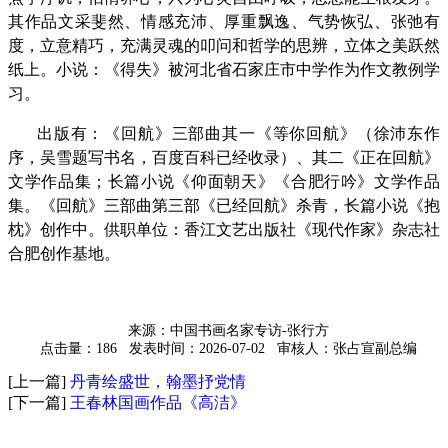
其作品文采斐然、情感充沛、厚重飘逸、气势恢弘、张弛有
度，立意精巧，充满灵魂的叩问和哲学的思辨，立体之美跃然
纸上。
小说：《得失》被河北省石家庄市中学作为作文教例学
习。
出版有：《回航》三部曲其一《等你回航》（徐沛东作
序，吴雪题写书名，百度百科已经收录）、其二《正在回航》
文学作品集；长篇小说《仰面朝天》《合肥行吟》文学作品
集。
《回航》三部曲第三部《已经回航》杀青，长篇小说《抱
枕》创作中。
供职单位：香江文艺出版社《现代作家》杂志社
合肥创作基地。
来源：中国书画名家专访-张行方
点击量：186
发表时间：2026-07-02
审核人：张占宣副总编
[上一篇]
丹青绘盛世，翰墨抒党情
[下一篇]
王春林国画作品《高洁》