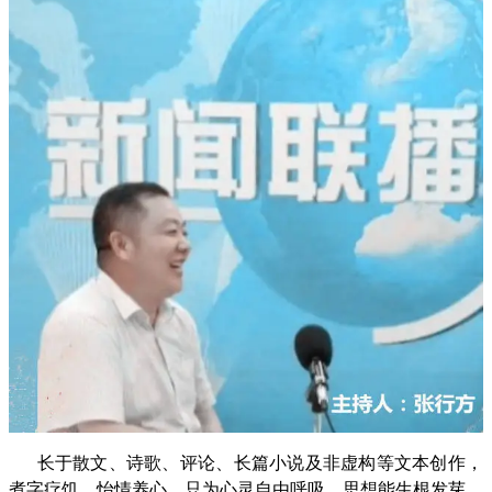
长于散文、诗歌、评论、长篇小说及非虚构等文本创作，
煮字疗饥，怡情养心，只为心灵自由呼吸，思想能生根发芽。