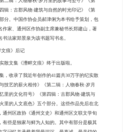
第二辑：人物春秋·岁月里的故事与坚守》《第
四辑：古郡风物·建筑与自然的时光印记》《第
个部分。中国作协会员郝津俐为本书给予策划，包
名作家、通州区作协副主席兼秘书长郑建山，著
名书法家郑景泉为该书题写书名。
畔文痕》后记
实散文集《漕畔文痕》终于出版啦。
集，收录了我近年创作的
41篇共30万字的纪实散
与技艺的薪火相传》《第二辑：人物春秋·岁月
忆里的文化符号》《第四辑：古郡风物·建筑与
烟火里的人文底色》五个部分。这些作品先后在北
，通州区政协《通州文史》和通州区文联文学旬
品，有些是独家与鲜为人知的。其中有部分是极其
文字记忆并承载着我最深沉、最真诚、最亲切的