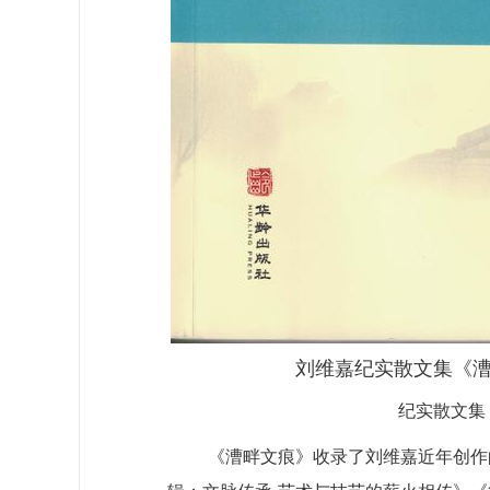
刘维嘉纪实散文集《
纪实散文集
《漕畔文痕》收录了刘维嘉近年创作