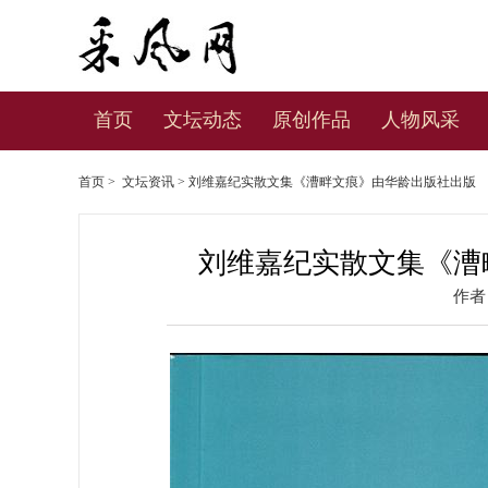
首页
文坛动态
原创作品
人物风采
首页
>
文坛资讯
> 刘维嘉纪实散文集《漕畔文痕》由华龄出版社出版
刘维嘉纪实散文集《漕
作者