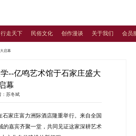
行走天下
民俗文化
创作漫谈
关于我们
会员
盛大启幕
学--亿鸣艺术馆于石家庄盛大
启幕
者：苏冬斌
典礼在石家庄富力洲际酒店隆重举行。来自全国
域的嘉宾齐聚一堂，共同见证这家深耕艺术