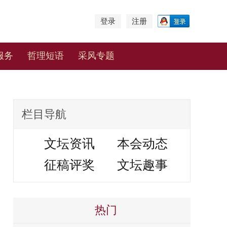
登录
注册
服务
哲理短语
采风专题
栏目导航
文坛资讯
本会动态
征稿评奖
文坛趣事
热门