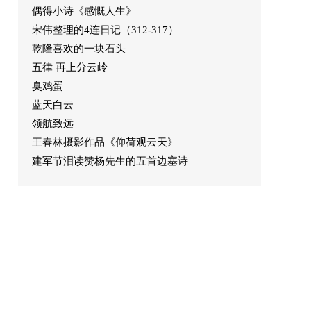
偶得小诗《感慨人生》
宋伟整理的4连日记（312-317）
乾隆喜欢的一块石头
五律 再上分云岭
臭鸡蛋
蓝天白云
领航致远
王春林摄影作品《仰荷观云天》
建军节泪读赞杨先生的五首边塞诗