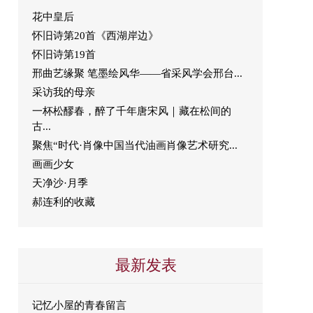
花中皇后
怀旧诗第20首《西湖岸边》
怀旧诗第19首
邢曲艺缘聚 笔墨绘风华——省采风学会邢台...
采访我的母亲
一杯松醪春，醉了千年唐宋风｜藏在松间的
古...
聚焦“时代·肖像中国当代油画肖像艺术研究...
画画少女
天净沙·月季
郝连利的收藏
最新发表
记忆小屋的青春留言