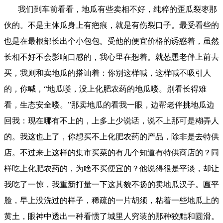
我们到车前看看，地瓜有些卖相不好，纯粹的歪瓜裂枣那
伙的。不是主体瓜身上有疤痕，就是有伤裂口子。最受看些的
也是在最根部长出个小包包。受他的便宜价格的诱惑着，虽然
长相不好不会影响口感的，我心里在想着。就怂恿老伴上前去
买，我则和卖地瓜的搭讪着：你别这样喊，这样喊不吸引人
的，你喊，“地瓜喽，没上化肥农药的地瓜喽。别看长得难
看，生态安全喽。”那卖地瓜的看我一眼，边帮老伴挑地瓜边
回我：现在哪有不上的，上多上少说话，说不上那可是糊弄人
的。我这也上了，你想买不上化肥农药的产品，除非是去特供
店。不过来上这样的集市买菜的有几个知道有特供商店的？同
样吃上化肥农药的，为啥不买便宜的？他说得很是平淡，却让
我吃了一惊，我重新打量一下这其貌不扬的卖地瓜汉子。匾平
脸，早上没洗过的样子，稀疏的一片胡须，粘着一些地瓜上的
黄土，眼神中透出一种看惯了城里人穷装的那种狡黠和圆滑。