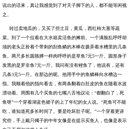
说出的话来，真让我感觉到了对天子脚下的人，都不能等闲视
之。
转过卖地瓜的，又买了些土豆，黄瓜，西红柿大葱等蔬
菜。到了一个拉着在大水箱卖活鱼的摊前。一个满脸乱呼呼胡
须的老头正拎着个带刺的刮鱼鳞的木棒在拨弄着水槽里的几条
鱼。两尺多长圆胳膊一样肉呼呼的是草鱼7元5一斤。圆形身子
发黑的是罗非鱼7元一斤。我问有没有鲤鱼了，他说有，还有
几条3元5一斤。在那边的呢。他用手中的鱼鳞棒向水槽边一
指。我顺着他的指向看去，有两条翻着白肚皮的鱼在随着水波
漂动着。周围有几个买鱼的七嘴八舌地议论：“都翻白了，死
鱼呀”一个穿着湖蓝色裙子的上了年纪的女人说。“死鱼可不能
吃，谁知道死多长时间了。要是吃坏肚子呢。”一个穿着更讲
究些，手上戴只镯子的中年女像是在提示买鱼人，也像是表示