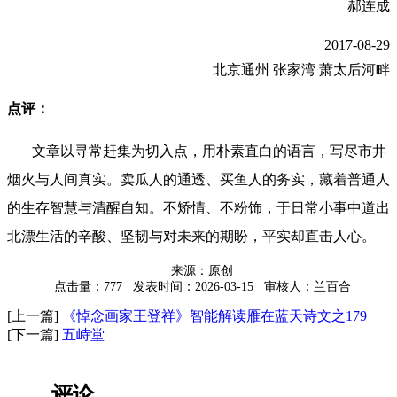
郝连成
2017-08-29
北京通州 张家湾 萧太后河畔
点评：
文章以寻常赶集为切入点，用朴素直白的语言，写尽市井
烟火与人间真实。卖瓜人的通透、买鱼人的务实，藏着普通人
的生存智慧与清醒自知。不矫情、不粉饰，于日常小事中道出
北漂生活的辛酸、坚韧与对未来的期盼，平实却直击人心。
来源：原创
点击量：777
发表时间：2026-03-15
审核人：兰百合
[上一篇]
《悼念画家王登祥》智能解读雁在蓝天诗文之179
[下一篇]
五峙堂
评论