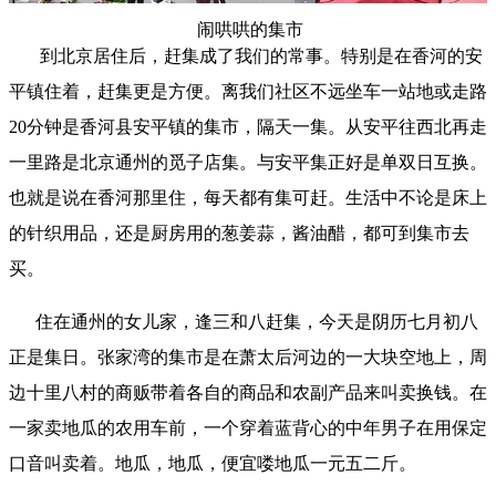
闹哄哄的集市
到北京居住后，赶集成了我们的常事。特别是在香河的安
平镇住着，赶集更是方便。离我们社区不远坐车一站地或走路
20分钟是香河县安平镇的集市，隔天一集。从安平往西北再走
一里路是北京通州的觅子店集。与安平集正好是单双日互换。
也就是说在香河那里住，每天都有集可赶。生活中不论是床上
的针织用品，还是厨房用的葱姜蒜，酱油醋，都可到集市去
买。
住在通州的女儿家，逢三和八赶集，今天是阴历七月初八
正是集日。张家湾的集市是在萧太后河边的一大块空地上，周
边十里八村的商贩带着各自的商品和农副产品来叫卖换钱。在
一家卖地瓜的农用车前，一个穿着蓝背心的中年男子在用保定
口音叫卖着。地瓜，地瓜，便宜喽地瓜一元五二斤。