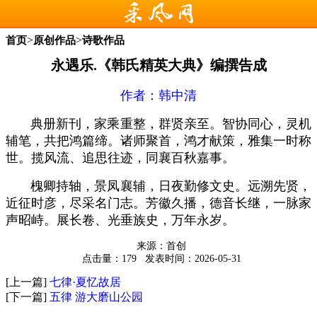
>
>
首页
原创作品
诗歌作品
永遇乐.《韩氏精英大典》编撰告成
作者：
韩中清
典册新刊，家乘重整，群贤亲至。智协同心，灵机
辅笔，共把鸿篇缔。诸师聚首，鸿才献策，雅集一时称
世。揽风流、追思往迹，同襄百秋嘉事。
槐卿持轴，景凤襄辅，日夜勤修文史。远溯先贤，
近征时彦，尽采名门志。芳徽久播，德音长继，一脉家
声昭峙。展长卷、光垂族史，万年永岁。
来源：首创
点击量：179
发表时间：2026-05-31
[上一篇]
七律·夏忆故居
[下一篇]
五律 游大磨山公园