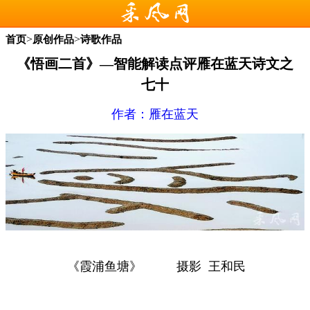
>
>
首页
原创作品
诗歌作品
《悟画二首》—智能解读点评雁在蓝天诗文之
七十
作者：
雁在蓝天
《霞浦鱼塘》 摄影 王和民