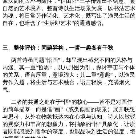
篆汉简的古朴与随性，“信由它”三字传递出不刻意、顺
自然的艺术境界。整首诗以生活场景为底，以书法艺术
为魂，将日常劳作诗化、艺术化，既写出了渔民生活的
自在，也暗含了“生活即艺术”的通透感悟。
三、
整体评价：同题异构，一哲一趣各有千秋
两首诗虽同题“悟画”，却呈现出截然不同的风格与
内涵。其一重“哲思”，以八卦图为引，探讨宇宙与个体
的关系，语言厚重，意境阔大；其二重“意趣”，以渔民
劳作入题，将生活与艺术融合，语言轻快，充满烟火
气。
二者的共通之处在于“悟”的核心——皆不是对画作
的简单描摹，而是借“画”（或类似画的场景）展开联想
与思考，从外在物象抵达内在心境与认知。诗人以敏锐
的观察力和丰富的想象力，将抽象的“悟”具象化，让读
者既能感受到哲学的深度，也能品味到生活的温度，堪