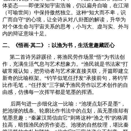
体姿态——即便深知宇宙浩瀚，仍以扁舟自喻，在江湖
（可喻世间）中保持傲然独立。这种“知大而不卑，识
广而自守”的心境，让全诗从对八卦图的解读，升华为
对个体生命与宇宙关系的思考，小与大、虚与实、外与
内的辩证意味十足。
二、《悟画·其二》：以渔为书，生活意趣藏匠心
第二首诗另辟蹊径，将渔民劳作场景“悟”为书法创
作，充满生活气息与艺术想象力。“渔民就是书法家”打
破常规认知，把劳动者与艺术家直接关联，开篇即建立
新奇的比喻框架。“钓竿似笔任抒发”承接前句，将钓竿
比作毛笔，“任抒发”三字赋予渔民劳作以艺术创作的自
由感，仿佛每一次挥竿都是笔墨的挥洒。
后两句进一步细化这一比喻：“池埂点划不是墨”，
把池埂的线条、轮廓比作书法中的点划，虽无墨痕却有
笔墨意趣；“秦篆汉简信由它”则将这种“渔之书”的格调
拉高，暗指渔民的劳作姿态、池埂的自然纹理，堪比秦