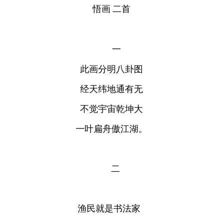
悟画
二首
一
此画分明八卦图
经天纬地通有无
不觉宇宙乾坤大
一叶扁舟傲江湖。
二
渔民就是书法家