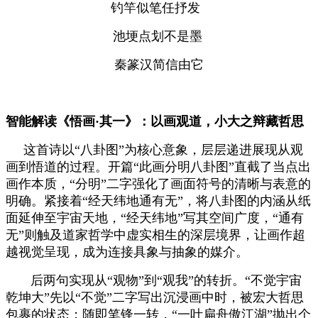
钓竿似笔任抒发
池埂点划不是墨
秦篆汉简信由它
智能解读《悟画·其一》：以画观道，小大之辩藏哲思
这首诗以“八卦图”为核心意象，层层递进展现从观
画到悟道的过程。开篇“此画分明八卦图”直截了当点出
画作本质，“分明”二字强化了画面符号的清晰与表意的
明确。紧接着“经天纬地通有无”，将八卦图的内涵从纸
面延伸至宇宙天地，“经天纬地”写其空间广度，“通有
无”则触及道家哲学中虚实相生的深层境界，让画作超
越视觉呈现，成为连接具象与抽象的媒介。
后两句实现从“观物”到“观我”的转折。“不觉宇宙
乾坤大”先以“不觉”二字写出沉浸画中时，被宏大哲思
包裹的状态；随即笔锋一转，“一叶扁舟傲江湖”抛出个